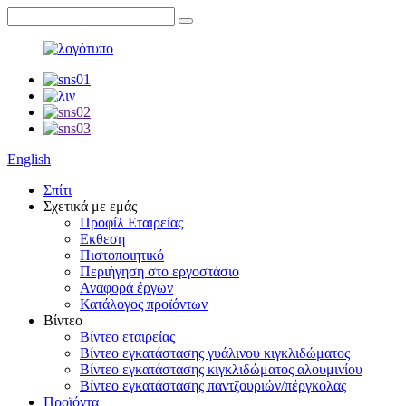
English
Σπίτι
Σχετικά με εμάς
Προφίλ Εταιρείας
Εκθεση
Πιστοποιητικό
Περιήγηση στο εργοστάσιο
Αναφορά έργων
Κατάλογος προϊόντων
Βίντεο
Βίντεο εταιρείας
Βίντεο εγκατάστασης γυάλινου κιγκλιδώματος
Βίντεο εγκατάστασης κιγκλιδώματος αλουμινίου
Βίντεο εγκατάστασης παντζουριών/πέργκολας
Προϊόντα