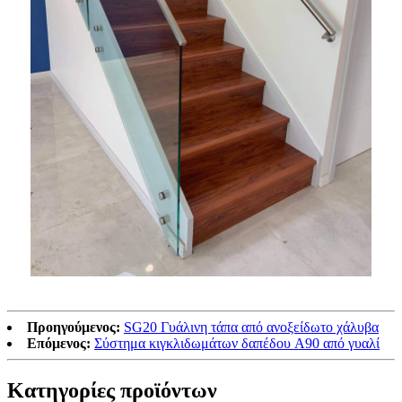
Προηγούμενος:
SG20 Γυάλινη τάπα από ανοξείδωτο χάλυβα
Επόμενος:
Σύστημα κιγκλιδωμάτων δαπέδου A90 από γυαλί
Κατηγορίες προϊόντων