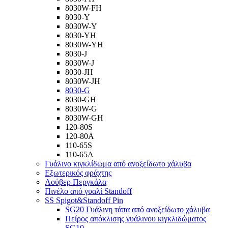
8030W-FH
8030-Υ
8030W-Y
8030-YH
8030W-YH
8030-J
8030W-J
8030-JH
8030W-JH
8030-G
8030-GH
8030W-G
8030W-GH
120-80S
120-80Α
110-65S
110-65Α
Γυάλινο κιγκλίδωμα από ανοξείδωτο χάλυβα
Εξωτερικός φράχτης
Λούβερ Περγκάλα
Πινέλο από γυαλί Standoff
SS Spigot&Standoff Pin
SG20 Γυάλινη τάπα από ανοξείδωτο χάλυβα
Πείρος απόκλισης γυάλινου κιγκλιδώματος
SG10