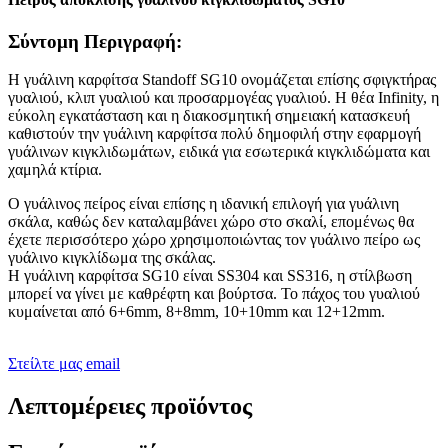
Σύντομη Περιγραφή:
Η γυάλινη καρφίτσα Standoff SG10 ονομάζεται επίσης σφιγκτήρας
γυαλιού, κλιπ γυαλιού και προσαρμογέας γυαλιού. Η θέα Infinity, η
εύκολη εγκατάσταση και η διακοσμητική σημειακή κατασκευή
καθιστούν την γυάλινη καρφίτσα πολύ δημοφιλή στην εφαρμογή
γυάλινων κιγκλιδωμάτων, ειδικά για εσωτερικά κιγκλιδώματα και
χαμηλά κτίρια.
Ο γυάλινος πείρος είναι επίσης η ιδανική επιλογή για γυάλινη
σκάλα, καθώς δεν καταλαμβάνει χώρο στο σκαλί, επομένως θα
έχετε περισσότερο χώρο χρησιμοποιώντας τον γυάλινο πείρο ως
γυάλινο κιγκλίδωμα της σκάλας.
Η γυάλινη καρφίτσα SG10 είναι SS304 και SS316, η στίλβωση
μπορεί να γίνει με καθρέφτη και βούρτσα. Το πάχος του γυαλιού
κυμαίνεται από 6+6mm, 8+8mm, 10+10mm και 12+12mm.
Στείλτε μας email
Λεπτομέρειες προϊόντος