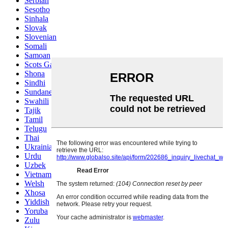
Serbian
Sesotho
Sinhala
Slovak
Slovenian
Somali
Samoan
Scots Gaelic
Shona
Sindhi
Sundanese
Swahili
Tajik
Tamil
Telugu
Thai
Ukrainian
Urdu
Uzbek
Vietnamese
Welsh
Xhosa
Yiddish
Yoruba
Zulu