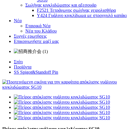
Σωλήνας κιγκλιδώματος και αξεσουάρ
F2521 Τετράγωνος σωλήνας χειρολισθήρα
Y424 Γυάλινο κιγκλίδωμα με στρογγυλό καπάκι
Νέα
Εταιρικά Νέα
Νέα του Κλάδου
Συχνές ερωτήσεις
Επικοινωνήστε μαζί μας
Σπίτι
Προϊόντα
SS Spigot&Standoff Pin
Πείρος απόκλισης γυάλινου κιγκλιδώματος SG10