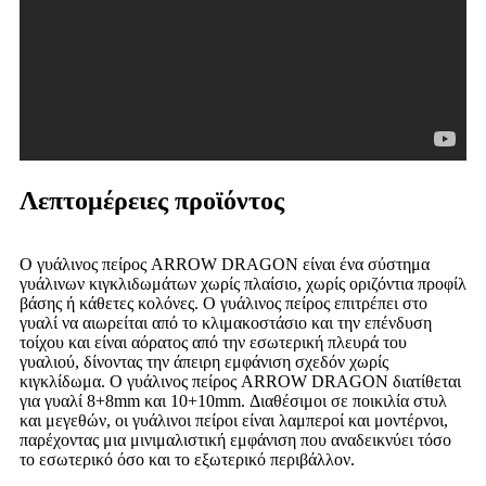
Λεπτομέρειες προϊόντος
Ο γυάλινος πείρος ARROW DRAGON είναι ένα σύστημα
γυάλινων κιγκλιδωμάτων χωρίς πλαίσιο, χωρίς οριζόντια προφίλ
βάσης ή κάθετες κολόνες. Ο γυάλινος πείρος επιτρέπει στο
γυαλί να αιωρείται από το κλιμακοστάσιο και την επένδυση
τοίχου και είναι αόρατος από την εσωτερική πλευρά του
γυαλιού, δίνοντας την άπειρη εμφάνιση σχεδόν χωρίς
κιγκλίδωμα. Ο γυάλινος πείρος ARROW DRAGON διατίθεται
για γυαλί 8+8mm και 10+10mm. Διαθέσιμοι σε ποικιλία στυλ
και μεγεθών, οι γυάλινοι πείροι είναι λαμπεροί και μοντέρνοι,
παρέχοντας μια μινιμαλιστική εμφάνιση που αναδεικνύει τόσο
το εσωτερικό όσο και το εξωτερικό περιβάλλον.