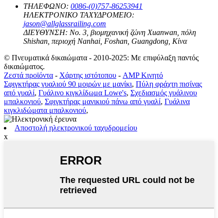
ΤΗΛΕΦΩΝΟ:
0086-(0)757-86253941
ΗΛΕΚΤΡΟΝΙΚΟ ΤΑΧΥΔΡΟΜΕΙΟ:
jason@allglassrailing.com
ΔΙΕΥΘΥΝΣΗ:
Νο. 3, βιομηχανική ζώνη Xuanwan, πόλη
Shishan, περιοχή Nanhai, Foshan, Guangdong, Κίνα
© Πνευματικά δικαιώματα - 2010-2025: Με επιφύλαξη παντός
δικαιώματος.
Ζεστά προϊόντα
-
Χάρτης ιστότοπου
-
AMP Κινητό
Σφιγκτήρας γυαλιού 90 μοιρών με μανίκι
,
Πύλη φράχτη πισίνας
από γυαλί
,
Γυάλινο κιγκλίδωμα Lowe's
,
Σχεδιασμός γυάλινου
μπαλκονιού
,
Σφιγκτήρας μανικιού πάνω από γυαλί
,
Γυάλινα
κιγκλιδώματα μπαλκονιού
,
Αποστολή ηλεκτρονικού ταχυδρομείου
x